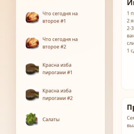
И
1 
Что сегодня на
2 
второе #1
2-
ва
Что сегодня на
сл
второе #2
1 
Красна изба
пирогами #1
Красна изба
пирогами #2
П
Се
Салаты
вы