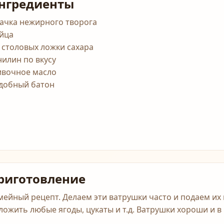
нгредиенты
пачка нежирного творога
яйца
3 столовых ложки сахара
нилин по вкусу
ивочное масло
сдобный батон
риготовление
мейный рецепт. Делаем эти ватрушки часто и подаем их 
ложить любые ягоды, цукаты и т.д. Ватрушки хороши и в 