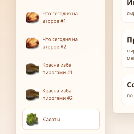
И
сы
Что сегодня на
второе #1
П
Что сегодня на
второе #2
сы
ма
Красна изба
пирогами #1
С
Красна изба
по
пирогами #2
Салаты