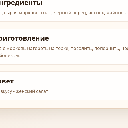
нгредиенты
р, сырая морковь, соль, черный перец, чеснок, майонез
риготовление
р с морковь натереть на терке, посолить, поперчить, че
йонезом.
овет
-вкусу - женский салат