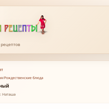
 рецептов
ПТ
ая
/
Рождественские блюда
ный
: Наташа