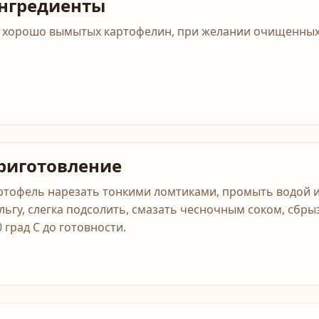
нгредиенты
5 хорошо вымытых картофелин, при желании очищенных,
риготовление
ртофель нарезать тонкими ломтиками, промыть водой и
льгу, слегка подсолить, смазать чесночным соком, сбр
0 град С до готовности.