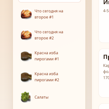
И
4-
Что сегодня на
второе #1
Что сегодня на
второе #2
Красна изба
П
пирогами #1
Ка
фо
Красна изба
17
пирогами #2
Салаты