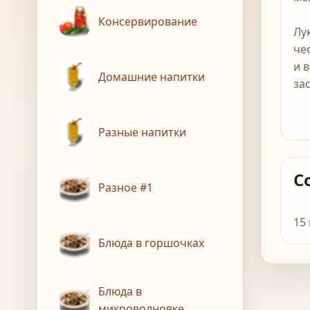
Консервирование
Лу
че
и 
Домашние напитки
за
Разные напитки
С
Разное #1
15
Блюда в горшочках
Блюда в
микроволновке