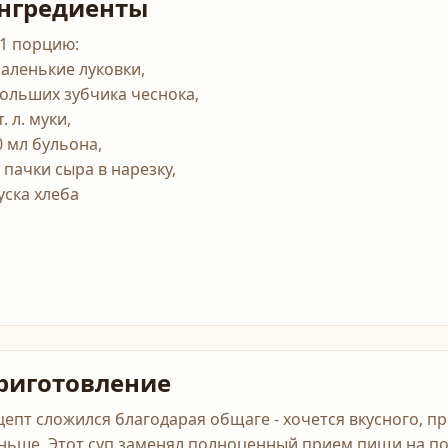
нгредиенты
 1 порцию:
маленькие луковки,
больших зубчика чеснока,
т. л. муки,
0 мл бульона,
 пачки сыра в нарезку,
уска хлеба
риготовление
цепт сложился благодарая общаге - хочется вкусного, пр
ньше. Этот суп заменял полноценный прием пищи на по