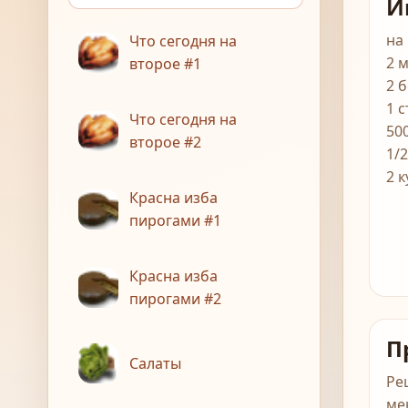
И
на
Что сегодня на
2 
второе #1
2 
1 с
Что сегодня на
50
второе #2
1/2
2 к
Красна изба
пирогами #1
Красна изба
пирогами #2
П
Салаты
Ре
ме