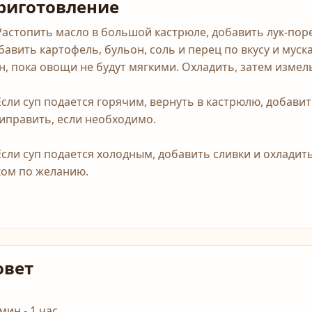
риготовление
 Растопить масло в большой кастрюле, добавить лук-пор
бавить картофель, бульон, соль и перец по вкусу и мус
н, пока овощи не будут мягкими. Охладить, затем измел
 Если суп подается горячим, вернуть в кастрюлю, добавит
иправить, если необходимо.
 Если суп подается холодным, добавить сливки и охладит
ком по желанию.
овет
мин - 1 час