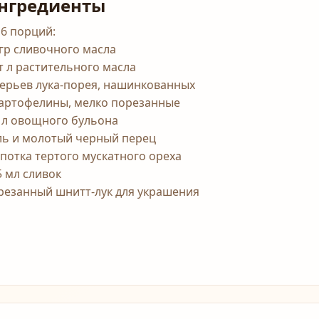
нгредиенты
 6 порций:
 гр сливочного масла
ст л растительного масла
перьев лука-порея, нашинкованных
картофелины, мелко порезанные
2 л овощного бульона
ль и молотый черный перец
потка тертого мускатного ореха
5 мл сливок
резанный шнитт-лук для украшения