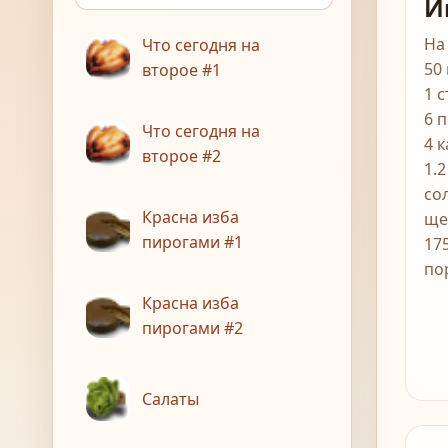
И
На
Что сегодня на
50
второе #1
1 
6 
Что сегодня на
4 
второе #2
1.
со
Красна изба
ще
пирогами #1
17
по
Красна изба
пирогами #2
Салаты