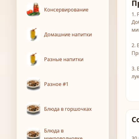
П
Консервирование
1.
До
ми
Домашние напитки
2.
Пр
Разные напитки
3.
лу
Разное #1
Блюда в горшочках
С
Блюда в
микроволновке
30 