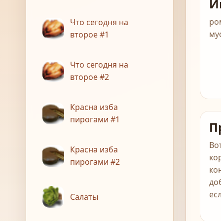
И
ром
Что сегодня на
му
второе #1
Что сегодня на
второе #2
Красна изба
пирогами #1
П
Во
Красна изба
ко
пирогами #2
ко
до
ес
Салаты