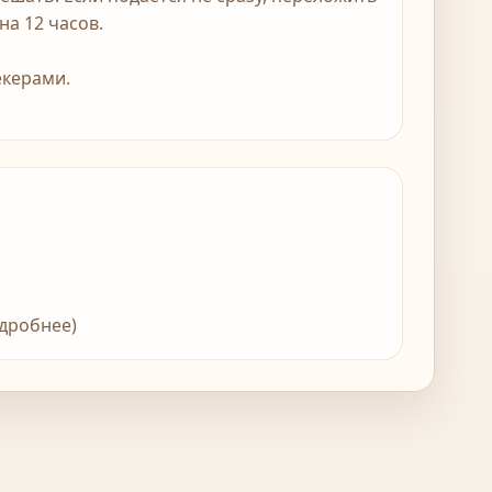
на 12 часов.
екерами.
одробнее)