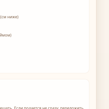
(см ниже)
аймом)
ешать. Если подается не сразу, переложить