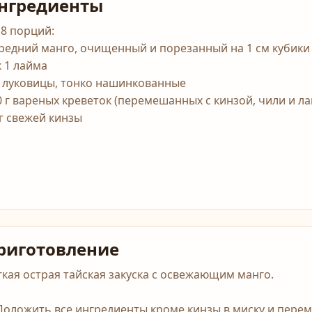
нгредиенты
 8 порций:
средний манго, очищенный и порезанный на 1 см кубики 
к 1 лайма
2 луковицы, тонко нашинкованные
0 г вареных креветок (перемешанных с кинзой, чили и л
 г свежей кинзы
риготовление
гкая острая тайская закуска с освежающим манго.
 Положить все ингредиенты кроме кинзы в миску и перем