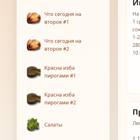
И
На
Что сегодня на
1 
второе #1
со
1-
Что сегодня на
28
второе #2
10
Красна изба
пирогами #1
Красна изба
пирогами #2
П
Ле
Салаты
1.