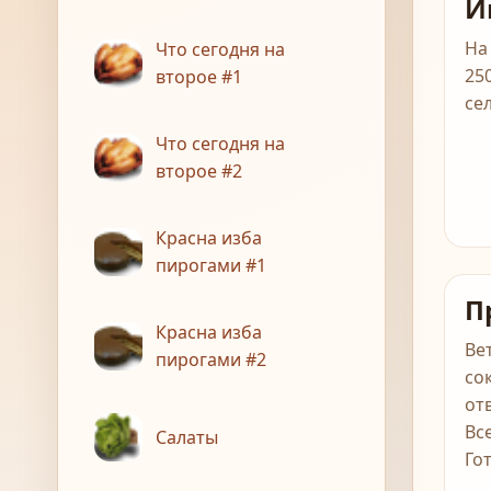
И
На
Что сегодня на
25
второе #1
се
Что сегодня на
второе #2
Красна изба
пирогами #1
П
Красна изба
Ве
пирогами #2
со
от
Вс
Салаты
Го