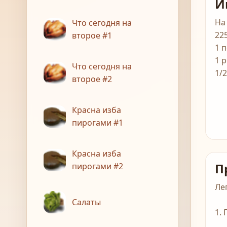
И
На
Что сегодня на
22
второе #1
1 
1 
Что сегодня на
1/
второе #2
Красна изба
пирогами #1
Красна изба
П
пирогами #2
Ле
Салаты
1.