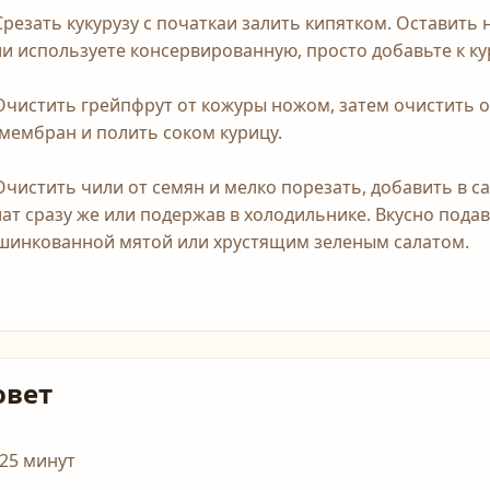
 Срезать кукурузу с початкаи залить кипятком. Оставить н
ли используете консервированную, просто добавьте к ку
 Очистить грейпфрут от кожуры ножом, затем очистить о
 мембран и полить соком курицу.
 Очистить чили от семян и мелко порезать, добавить в с
лат сразу же или подержав в холодильнике. Вкусно пода
шинкованной мятой или хрустящим зеленым салатом.
овет
-25 минут