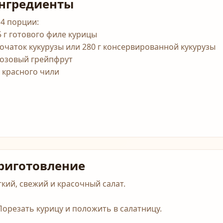
нгредиенты
 4 порции:
5 г готового филе курицы
початок кукурузы или 280 г консервированной кукурузы
розовый грейпфрут
2 красного чили
риготовление
гкий, свежий и красочный салат.
 Порезать курицу и положить в салатницу.