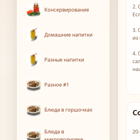
2.
Консервирование
Ес
3.
Домашние напитки
из
4.
Разные напитки
са
на
Разное #1
Блюда в горшочках
С
Блюда в
20
микроволновке