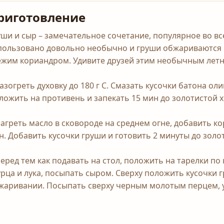
риготовление
уши и сыр – замечательное сочетание, популярное во вс
пользовано довольно необычно и груши обжариваются 
ежим кориандром. Удивите друзей этим необычным летн
Разогреть духовку до 180 г С. Смазать кусочки батона 
ложить на противень и запекать 15 мин до золотистой 
Нагреть масло в сковороде на среднем огне, добавить к
н. Добавить кусочки груши и готовить 2 минуты до золот
Перед тем как подавать на стол, положить на тарелки по
урца и лука, посыпать сыром. Сверху положить кусочки 
жаривании. Посыпать сверху черным молотым перцем, у