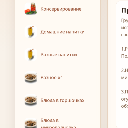
П
Консервирование
Гр
ис
Домашние напитки
св
1.
Разные напитки
По
2.
Разное #1
ми
3.
ог
Блюда в горшочках
об
Блюда в
микроволновке