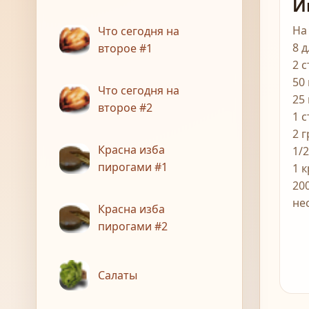
И
На
Что сегодня на
8 
второе #1
2 
50
Что сегодня на
25
второе #2
1 
2 
Красна изба
1/
пирогами #1
1 
20
не
Красна изба
пирогами #2
Салаты