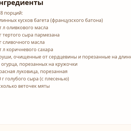
нгредиенты
 8 порций:
длинных кусков багета (французского батона)
ст л оливкового масла
 г тертого сыра пармезана
 г сливочного масла
ст л коричневого сахара
груши, очищенные от сердцевины и порезанные на длин
2 огурца, порезанных на кружочки
красная луковица, порезанная
0 г голубого сыра (с плесенью)
сколько веточек мяты