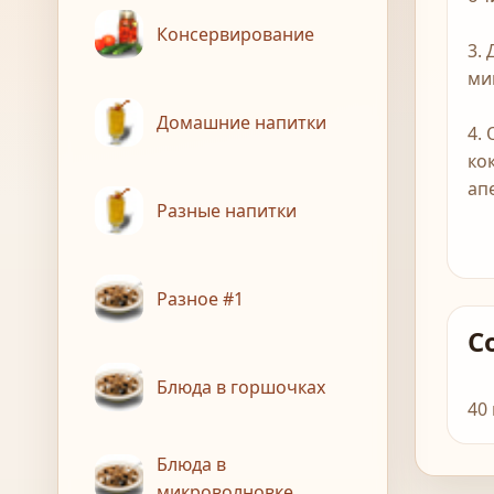
Консервирование
3.
ми
Домашние напитки
4.
ко
ап
Разные напитки
Разное #1
С
Блюда в горшочках
40
Блюда в
микроволновке