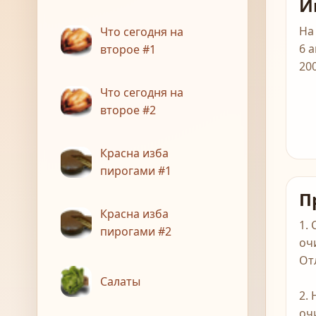
И
На
Что сегодня на
6 
второе #1
20
Что сегодня на
второе #2
Красна изба
пирогами #1
П
Красна изба
1.
пирогами #2
оч
От
Салаты
2.
оч