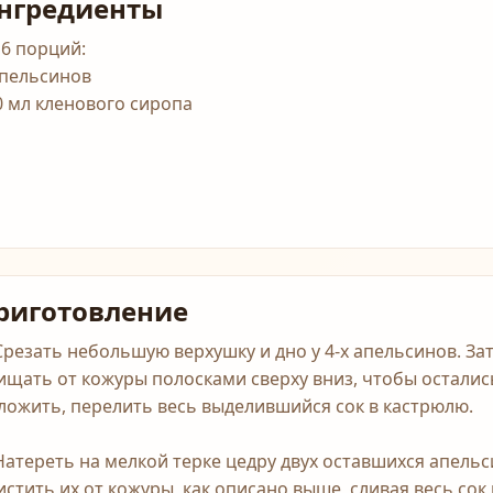
нгредиенты
 6 порций:
апельсинов
0 мл кленового сиропа
риготовление
 Срезать небольшую верхушку и дно у 4-х апельсинов. З
ищать от кожуры полосками сверху вниз, чтобы остались
ложить, перелить весь выделившийся сок в кастрюлю.
 Натереть на мелкой терке цедру двух оставшихся апельс
истить их от кожуры, как описано выше, сливая весь сок