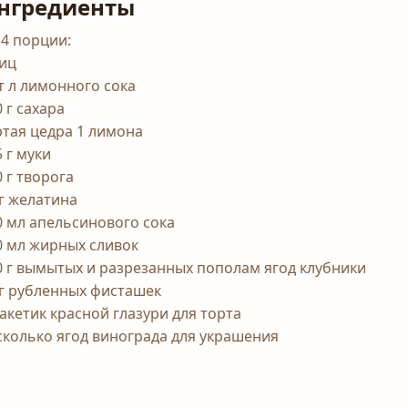
нгредиенты
 4 порции:
яиц
ст л лимонного сока
 г сахара
ртая цедра 1 лимона
 г муки
0 г творога
 г желатина
0 мл апельсинового сока
0 мл жирных сливок
0 г вымытых и разрезанных пополам ягод клубники
 г рубленных фисташек
пакетик красной глазури для торта
сколько ягод винограда для украшения