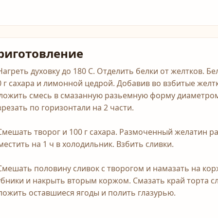
риготовление
 Нагреть духовку до 180 С. Отделить белки от желтков. Б
0 г сахара и лимонной цедрой. Добавив во взбитые желтк
ложить смесь в смазанную разьемную форму диаметром 
зрезать по горизонтали на 2 части.
 Смешать творог и 100 г сахара. Размоченный желатин р
местить на 1 ч в холодильник. Взбить сливки.
 Смешать половину сливок с творогом и намазать на ко
убники и накрыть вторым коржом. Смазать край торта с
ложить оставшиеся ягоды и полить глазурью.