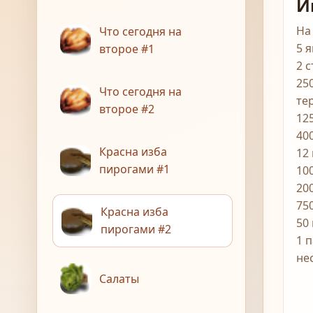
И
На
Что сегодня на
5 
второе #1
2 
250
Что сегодня на
те
второе #2
125
40
Красна изба
12
пирогами #1
10
20
75
Красна изба
50
пирогами #2
1 
не
Салаты