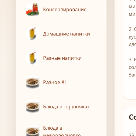
ми
Консервирование
ми
2.
Домашние напитки
ку
для
Разные напитки
3.
со
За
Разное #1
Блюда в горшочках
С
Блюда в
микроволновке
25