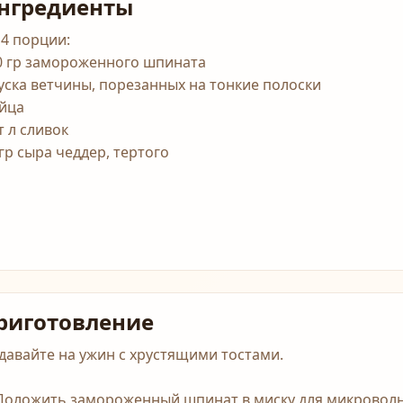
нгредиенты
 4 порции:
0 гр замороженного шпината
куска ветчины, порезанных на тонкие полоски
яйца
т л сливок
 гр сыра чеддер, тертого
риготовление
давайте на ужин с хрустящими тостами.
 Положить замороженный шпинат в миску для микроволн