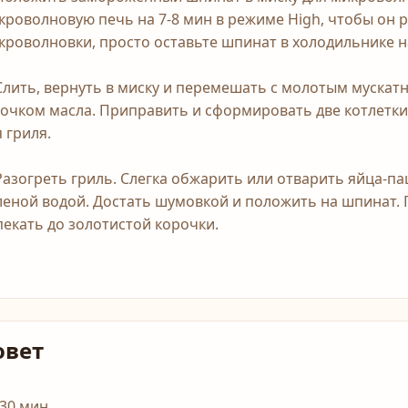
кроволновую печь на 7-8 мин в режиме High, чтобы он ра
кроволновки, просто оставьте шпинат в холодильнике на
 Слить, вернуть в миску и перемешать с молотым мускат
сочком масла. Приправить и сформировать две котлетк
 гриля.
 Разогреть гриль. Слегка обжарить или отварить яйца-п
леной водой. Достать шумовкой и положить на шпинат.
пекать до золотистой корочки.
овет
-30 мин