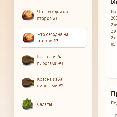
И
На
Что сегодня на
20
второе #1
2 
2 
Что сегодня на
2 с
второе #2
85
Красна изба
пирогами #1
Красна изба
пирогами #2
П
По
Салаты
1.