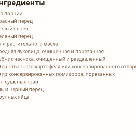
нгредиенты
 4 порции:
красный перец
желый перец
зеленый перец
ст л растительного масла
средняя луковица, очищенная и порезанная
зубчик чеснока, очищенный и раздавленный
0 гр отварного картофеля или консервированного отвар
0 гр консервированных помидоров, порезанных
ч л сушеных трав
ль и черный перец
крупных яйца