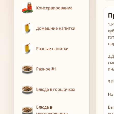
Консервирование
П
1.
Домашние напитки
ку
го
по
Разные напитки
2.
см
Разное #1
ин
3.
Блюда в горшочках
На
Блюда в
Вы
микроволновке
вс