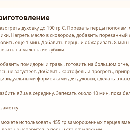
риготовление
Разогреть духовку до 190 гр С. Порезать перцы пополам, 
бики. Нагреть масло в сковороде, добавить порезанный л
товить еще 1 мин. Добавить перцы и обжаривать 8 мин 
резать на маленькие кубики.
Добавить помидоры и травы, готовить на большом огне,
есь не загустеет. Добавить картофель и прогреть, прип
дивидуальными формочками для духовки, сделать в кажд
Разбить яйца в середину. Запекать около 10 мин, пока бел
 заметку:
 можете использовать 455 гр замороженных перцев вмест
я вода не испарится, а перцы станут мягкими.