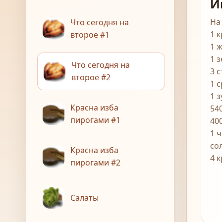
И
На
Что сегодня на
1 
второе #1
1 
1 
Что сегодня на
3 
второе #2
1 
1 
Красна изба
54
пирогами #1
40
1 
со
Красна изба
4 
пирогами #2
Салаты