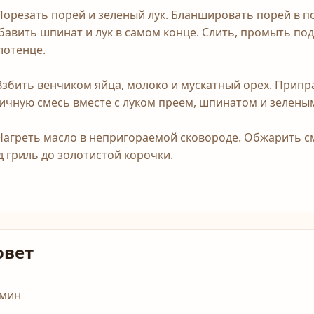
 Порезать порей и зеленый лук. Бланшировать порей в п
бавить шпинат и лук в самом конце. Слить, промыть по
лотенце.
 Взбить венчиком яйца, молоко и мускатный орех. Припр
яичную смесь вместе с луком преем, шпинатом и зелены
 Нагреть масло в непригораемой сковороде. Обжарить см
д гриль до золотистой корочки.
овет
 мин