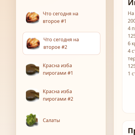
И
На
Что сегодня на
20
второе #1
4 
12
Что сегодня на
6 
второе #2
4 с
те
Красна изба
12
пирогами #1
1 
Красна изба
пирогами #2
Салаты
П