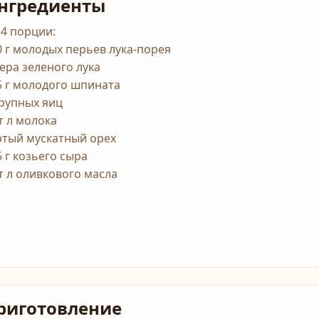
нгредиенты
 4 порции:
0 г молодых перьев лука-порея
пера зеленого лука
5 г молодого шпината
крупных яиц
т л молока
ртый мускатный орех
5 г козьего сыра
ст л оливкового масла
риготовление