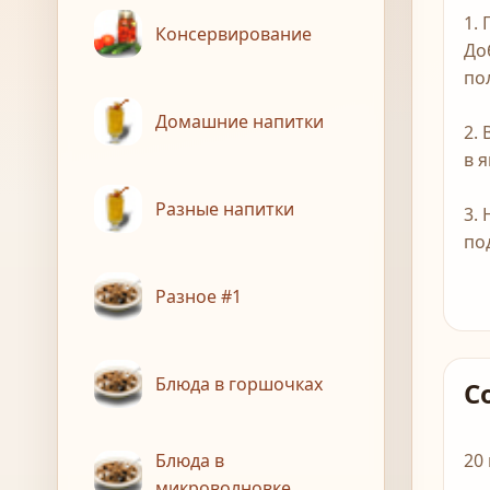
1.
Консервирование
До
по
Домашние напитки
2.
в 
Разные напитки
3.
по
Разное #1
Блюда в горшочках
С
Блюда в
20
микроволновке