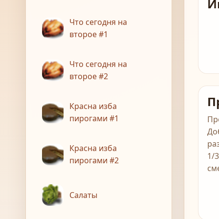
И
Что сегодня на
второе #1
Что сегодня на
второе #2
П
Красна изба
пирогами #1
Пр
До
ра
Красна изба
1/
пирогами #2
см
Салаты