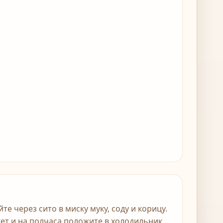
е через сито в миску муку, соду и корицу.
кет и на полчаса положите в холодильник.