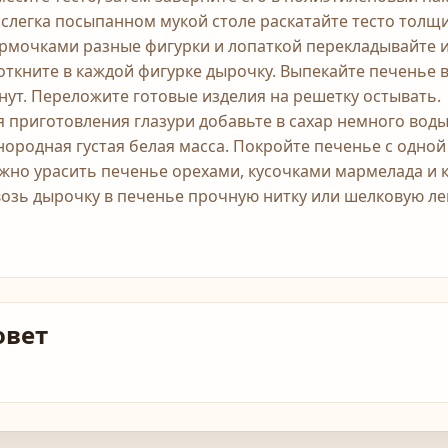
 слегка посыпанном мукой столе раскатайте тесто толщ
рмочками разные фигурки и лопаткой перекладывайте и
откните в каждой фигурке дырочку. Выпекайте печенье в 
нут. Переложите готовые изделия на решетку остывать.
я приготовления глазури добавьте в сахар немного воды
нородная густая белая масса. Покройте печенье с одной
жно урасить печенье орехами, кусочками мармелада и 
возь дырочку в печенье прочную нитку или шелковую лен
овет