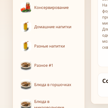
На
Консервирование
фо
пр
ми
Домашние напитки
Дл
од
мо
Разные напитки
ск
Разное #1
С
Блюда в горшочках
Блюда в
микроволновке