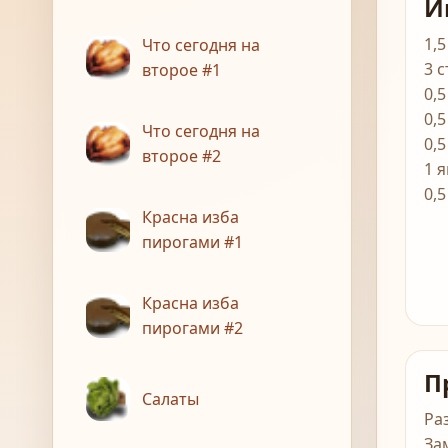
И
1,
Что сегодня на
3 с
второе #1
0,5
0,5
Что сегодня на
0,
второе #2
1 
0,5
Красна изба
пирогами #1
Красна изба
пирогами #2
П
Салаты
Ра
За