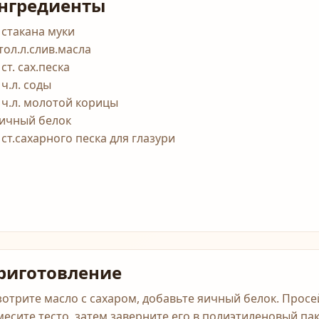
нгредиенты
5 стакана муки
тол.л.слив.масла
 ст. сах.песка
 ч.л. соды
5 ч.л. молотой корицы
яичный белок
 ст.сахарного песка для глазури
риготовление
зотрите масло с сахаром, добавьте яичный белок. Просейт
месите тесто, затем заверните его в полиэтиленовый па