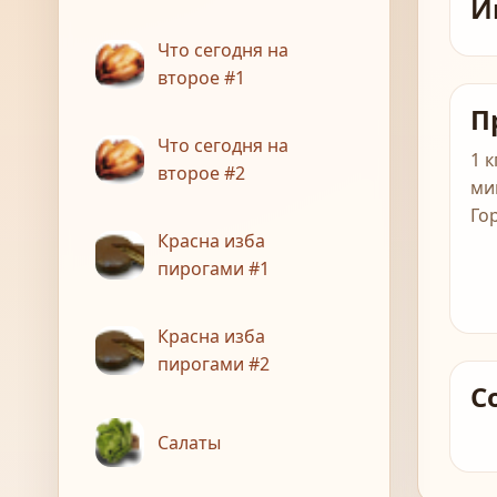
И
Что сегодня на
второе #1
П
Что сегодня на
1 
второе #2
ми
Го
Красна изба
пирогами #1
Красна изба
пирогами #2
С
Салаты