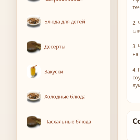
те
Блюда для детей
2.
сл
3.
Десерты
на
4.
Закуски
со
лу
Холодные блюда
С
Пасхальные блюда