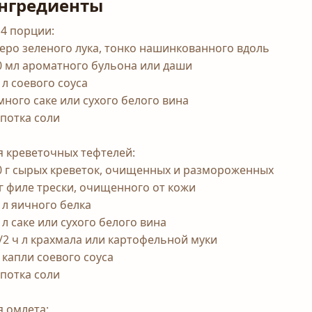
нгредиенты
 4 порции:
перо зеленого лука, тонко нашинкованного вдоль
0 мл ароматного бульона или даши
 л соевого соуса
много саке или сухого белого вина
потка соли
я креветочных тефтелей:
0 г сырых креветок, очищенных и размороженных
 г филе трески, очищенного от кожи
ч л яичного белка
 л саке или сухого белого вина
1/2 ч л крахмала или картофельной муки
3 капли соевого соуса
потка соли
я омлета: