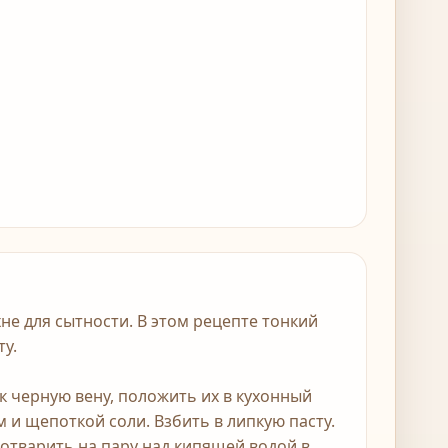
не для сытности. В этом рецепте тонкий
ту.
ок черную вену, положить их в кухонный
м и щепоткой соли. Взбить в липкую пасту.
отварить на пару над кипящей водой в