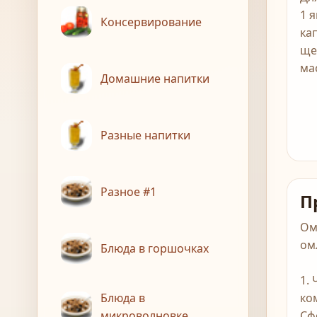
1 
Консервирование
ка
ще
ма
Домашние напитки
Разные напитки
Разное #1
П
Ом
ом
Блюда в горшочках
1.
Блюда в
ко
микроволновке
Сф