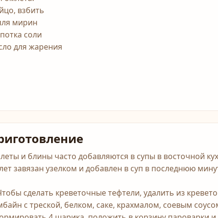
яйцо, взбить
пля мирин
потка соли
сло для жарения
риготовление
леты и блины часто добавляются в супы в восточной кух
лет завязан узелком и добавлен в суп в последнюю мину
 Чтобы сделать креветочные тефтели, удалить из кревет
мбайн с треской, белком, саке, крахмалом, соевым соусо
ормировать 4 шарика, положить в корзину пароварки и 