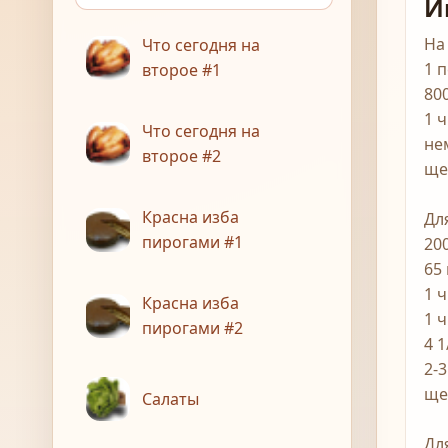
И
На
Что сегодня на
1 
второе #1
80
1 ч
Что сегодня на
не
второе #2
ще
Красна изба
Дл
пирогами #1
20
65
1 
Красна изба
1 ч
пирогами #2
4 
2-
ще
Салаты
Дл