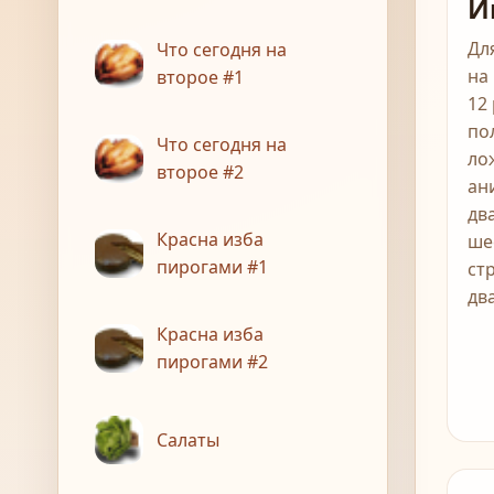
И
Дл
Что сегодня на
на
второе #1
12
по
Что сегодня на
ло
второе #2
ан
дв
Красна изба
ше
пирогами #1
ст
дв
Красна изба
пирогами #2
Салаты