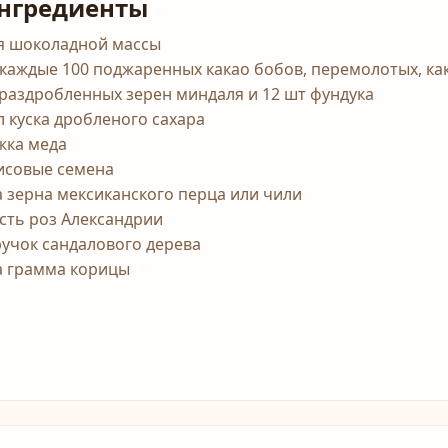
нгредиенты
я шоколадной массы
 каждые 100 поджаренных какао бобов, перемолотых, ка
 раздробленных зерен миндаля и 12 шт фундука
л куска дробленого сахара
жка меда
исовые семена
а зерна мексиканского перца или чили
сть роз Александрии
ручок сандалового дерева
а грамма корицы