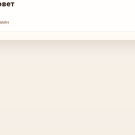
овет
 мин