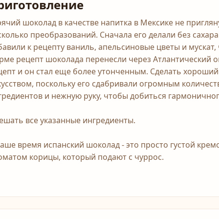
риготовление
рячий шоколад в качестве напитка в Мексике не пригля
сколько преобразований. Сначала его делали без сахара
бавили к рецепту ваниль, апельсиновые цветы и мускат,
рме рецепт шоколада перенесли через Атлантический о
цепт и он стал еще более утонченным. Сделать хороши
кусством, поскольку его сдабривали огромным количест
гредиентов и нежную руку, чтобы добиться гармоничного
ешать все указанные ингредиенты.
наше время испанский шоколад - это просто густой кре
оматом корицы, который подают с чуррос.