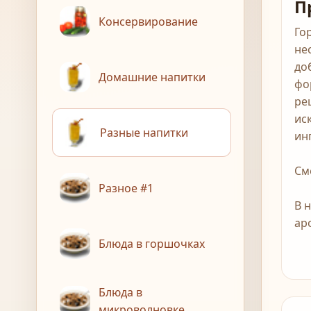
П
Консервирование
Го
не
до
Домашние напитки
фо
ре
ис
Разные напитки
ин
См
Разное #1
В 
ар
Блюда в горшочках
Блюда в
микроволновке