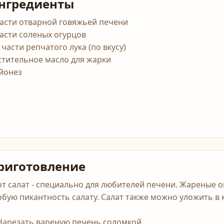
нгредиенты
части отварной говяжьей печени
части соленых огурцов
 части репчатого лука (по вкусу)
стительное масло для жарки
йонез
риготовление
от салат - специально для любителей печени. Жареные 
обую пикантность салату. Салат также можно уложить в 
 Нарезать вареную печень соломкой.