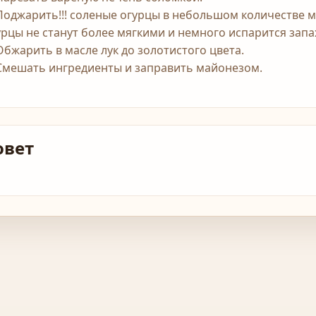
 Поджарить!!! соленые огурцы в небольшом количестве м
урцы не станут более мягкими и немного испарится запах
 Обжарить в масле лук до золотистого цвета.
 Смешать ингрeдиенты и заправить майонезом.
овет