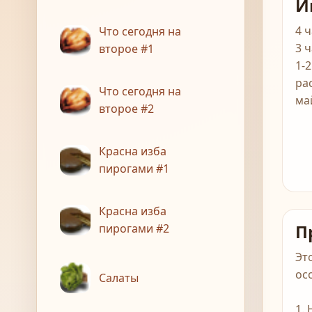
И
4 
Что сегодня на
3 
второе #1
1-2
ра
Что сегодня на
ма
второе #2
Красна изба
пирогами #1
Красна изба
П
пирогами #2
Эт
ос
Салаты
1.