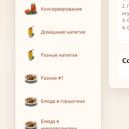
2.
Консервирование
ог
3.
4.
Домашние напитки
Разные напитки
С
Разное #1
Блюда в горшочках
Блюда в
микроволновке