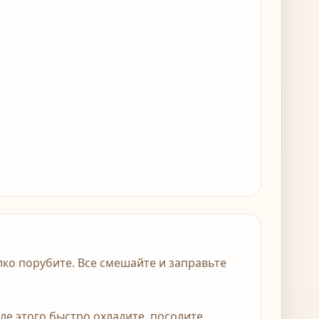
лко порубите. Все смешайте и заправьте
ле этого быстро охладите, посолите,