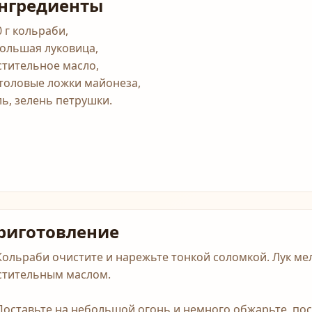
нгредиенты
0 г кольраби,
большая луковица,
стительное масло,
столовые ложки майонеза,
ль, зелень петрушки.
риготовление
 Кольраби очистите и нарежьте тонкой соломкой. Лук ме
стительным маслом.
 Поставьте на небольшой огонь и немного обжарьте, пос