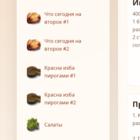
И
40
Что сегодня на
1 
второе #1
ра
2 
Что сегодня на
со
второе #2
Красна изба
пирогами #1
Красна изба
П
пирогами #2
1.
ра
Салаты
2.