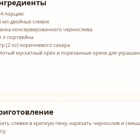
нгредиенты
 4 порции:
4 мл двойных сливок
банка консервированного чернослива
ст л портвейна
гр (2 oz) коричневого сахара
лотый мускатный орех и порезанные орехи для украшен
риготовление
бить сливки в крепкую пену, нарезать чернослив и смеш
су.