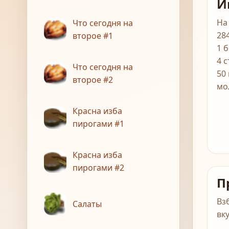
И
На
Что сегодня на
28
второе #1
1 
4 
Что сегодня на
50 
второе #2
мо
Красна изба
пирогами #1
Красна изба
пирогами #2
П
Вз
Салаты
вку