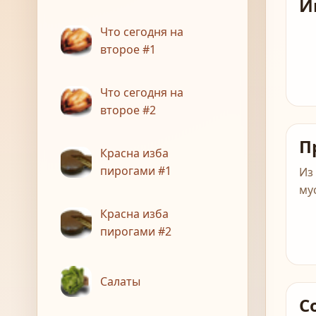
И
Что сегодня на
второе #1
Что сегодня на
второе #2
П
Красна изба
пирогами #1
Из
му
Красна изба
пирогами #2
Салаты
С