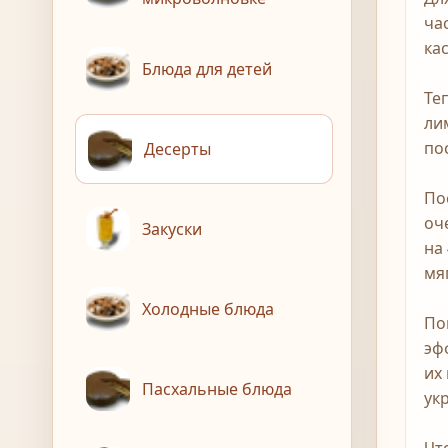
ча
ка
Блюда для детей
Те
ли
по
Десерты
По
оч
Закуски
на
мя
Холодные блюда
По
эф
их
Пасхальные блюда
ук