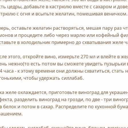
сть цедры, добавьте в кастрюлю вместе с сахаром и дове
стрюлю с огня и всыпьте желатин, помешивая веничком.
перь, оставьте желатин растворяться, мешая пару раз чт
монов и процедите либо через марлю или кофейный фил
ставьте в холодильник примерно до схватывания желе ча
сле этого, откройте вино, измерьте 270 мл и влейте в 
ень нежно(то есть потом вы сможете увидеть пузырьки в
 4 часа - к этому времени они должны схватиться, стать
гонькими, чтобы удержать силлабаб.
ка желе охлаждается, приготовьте виноград для украше
фекта, разделить виноград на грозди, по две - три вино
 в белок и потом в сахар. Распределите по кухонной бум
рашением.