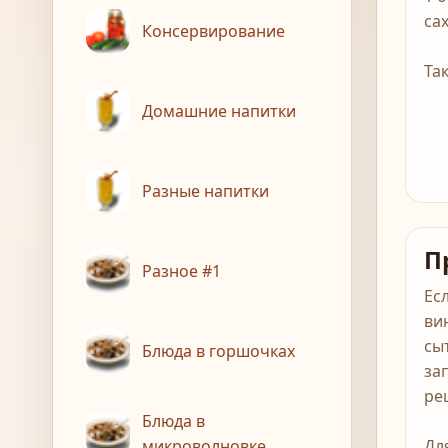
са
Консервирование
Та
Домашние напитки
Разные напитки
П
Разное #1
Ес
ви
сы
Блюда в горшочках
за
ре
Блюда в
микроволновке
Дл