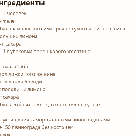
нгредиенты
 12 человек:
я желе:
0 мл шампанского или средне-сухого игристого вина.
больших лимона
 г сахара
x 11 г упаковки порошкового желатина
я силлабаба:
стол.ложки того же вина
стол.ложка бренди
к половины лимона
г сахара
0 мл двойных сливок, то есть очень густых.
я украшения замороженными виноградинами:
0-150 г винограда без косточек
белок