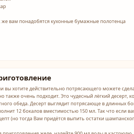
хар
к же вам понадобятся кухонные бумажные полотенца
риготовление
ли вы хотите действительно потрясающего можете сдела
но также очень подходит. Это чудесный лёгкий десерт, 
тного обеда. Десерт выглядит потрясающе в длинных бо
полнит 12 бокалов вместимостью 150 мл. Так что если ва
цепт (но тогда Вам придётся выпить остатки шампанског
я приготовления желе, налейте 900 мл воды в кастрюлю.