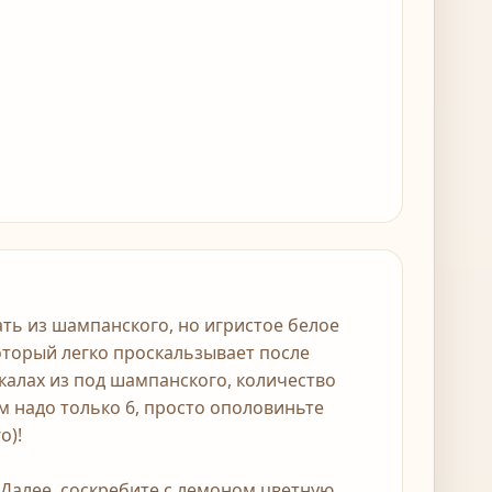
ть из шампанского, но игристое белое
который легко проскальзывает после
калах из под шампанского, количество
м надо только 6, просто ополовиньте
о)!
 Далее, соскребите с лемоном цветную