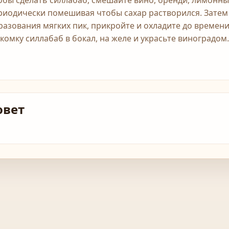
обы сделать силлабаб, смешайте вино, бренди, лимонный 
риодически помешивая чтобы сахар растворился. Затем 
разования мягких пик, прикройте и охладите до времен
 комку силлабаб в бокал, на желе и украсьте виноградом.
овет