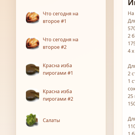
И
На
Что сегодня на
Дл
второе #1
57
2 
Что сегодня на
175
второе #2
4 
Красна изба
Дл
пирогами #1
2 
1 
со
Красна изба
25 
пирогами #2
15
Дл
Салаты
11
1 