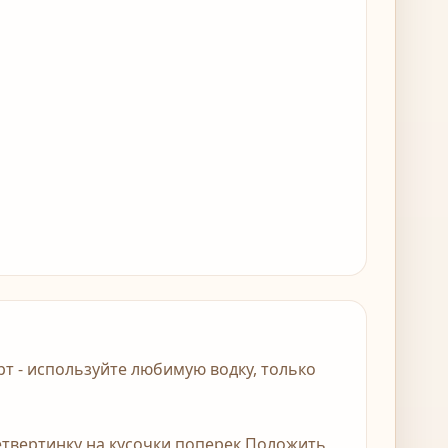
т - используйте любимую водку, только
четвертинку на кусочки поперек Положить