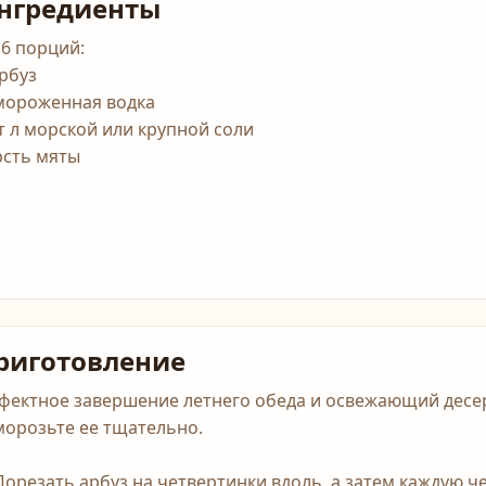
нгредиенты
 6 порций:
арбуз
мороженная водка
ст л морской или крупной соли
рсть мяты
риготовление
фектное завершение летнего обеда и освежающий десер
морозьте ее тщательно.
 Порезать арбуз на четвертинки вдоль, а затем каждую 