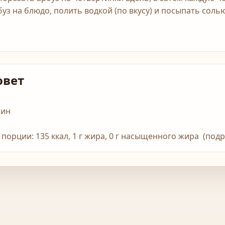
буз на блюдо, полить водкой (по вкусу) и посыпать соль
овет
мин
1 порции: 135 ккал, 1 г жира, 0 г насыщенного жира (под