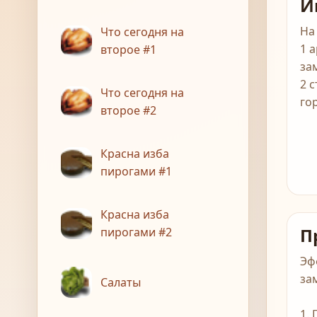
И
На
Что сегодня на
1 
второе #1
за
2 
Что сегодня на
го
второе #2
Красна изба
пирогами #1
Красна изба
П
пирогами #2
Эф
за
Салаты
1.