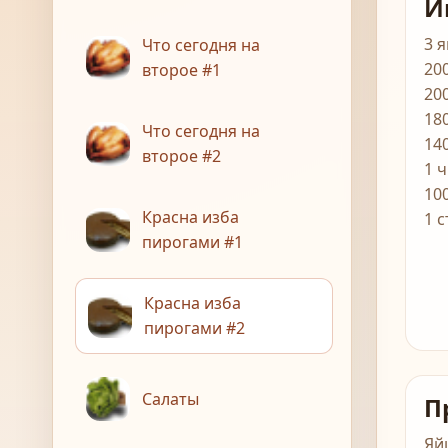
И
3 
Что сегодня на
200
второе #1
20
18
Что сегодня на
140
второе #2
1 
10
Красна изба
1 
пирогами #1
Красна изба
пирогами #2
Салаты
П
Яй