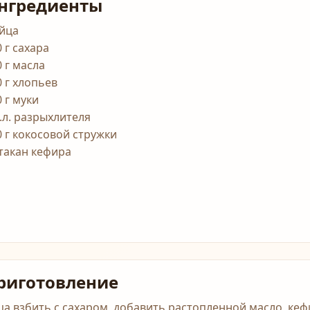
нгредиенты
яйца
 г сахара
0 г масла
0 г хлопьев
 г муки
ч.л. разрыхлителя
0 г кокосовой стружки
стакан кефира
риготовление
ца взбить с сахаром, добавить растопленной масло, ке