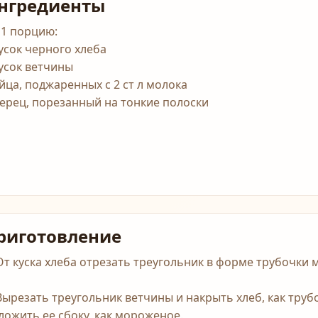
нгредиенты
 1 порцию:
кусок черного хлеба
кусок ветчины
яйца, поджаренных с 2 ст л молока
перец, порезанный на тонкие полоски
риготовление
 От куска хлеба отрезать треугольник в форме трубочки
 Вырезать треугольник ветчины и накрыть хлеб, как труб
ложить ее сбоку, как мороженое.