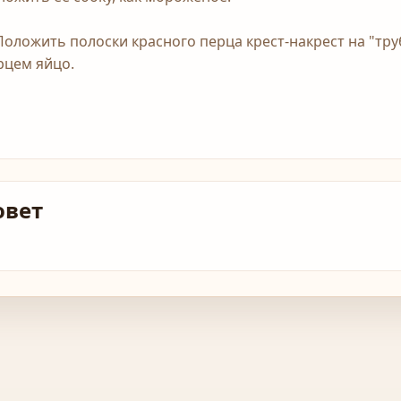
 Положить полоски красного перца крест-накрест на "т
рцем яйцо.
овет