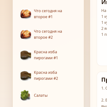
И
На
Что сегодня на
1 
второе #1
1 
2 
Что сегодня на
1 
второе #2
Красна изба
пирогами #1
Красна изба
П
пирогами #2
1.
Салаты
2.
вы